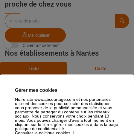
proche de chez vous
Rechercher
Veuillez
{{count}}
un
renseigner
résultat(s)
établissement
une
trouvé(s)
adresse
Me localiser
Ouvert actuellement
Nos établissements à Nantes
Liste
Carte
AB Courtage Nantes
Gérer mes cookies
4,9
206 avis
Notre site www.abcourtage.com et nos partenaires
Ouvre demain à 09:00
Fermé
utilisent des cookies pour collecter des statistiques,
vous proposer de la publicité personnalisée et vous
22, rue paul bellamy 44000 Nantes
permettre de partager du contenu sur les réseaux
02 40 76 89 31
sociaux. Nous conservons votre choix pendant 13
mois. Vous pouvez changer d’avis à tout moment en
Demande de prêt
Plus d'infos
cliquant sur le lien « gérer mes cookies » dans la page
politique de confidentialité.
Consulter la politique cookies.
|