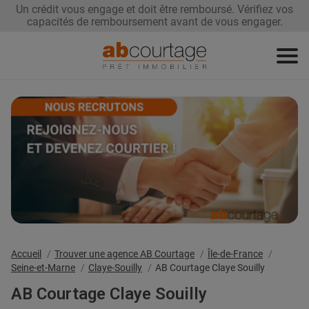
Un crédit vous engage et doit être remboursé. Vérifiez vos
capacités de remboursement avant de vous engager.
Demandez
Renégociez
Trouvez
votre prêt
votre taux
une agence
Devenez
franchisé
Accueil
Trouver une agence AB Courtage
Île-de-France
Seine-et-Marne
Claye-Souilly
AB Courtage Claye Souilly
AB Courtage Claye Souilly