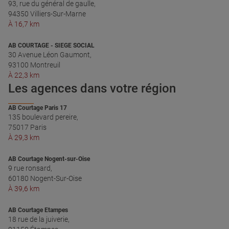
93, rue du général de gaulle,
94350 Villiers-Sur-Marne
À 16,7 km
AB COURTAGE - SIEGE SOCIAL
30 Avenue Léon Gaumont,
93100 Montreuil
À 22,3 km
Les agences dans votre région
AB Courtage Paris 17
135 boulevard pereire,
75017 Paris
À 29,3 km
AB Courtage Nogent-sur-Oise
9 rue ronsard,
60180 Nogent-Sur-Oise
À 39,6 km
AB Courtage Etampes
18 rue de la juiverie,