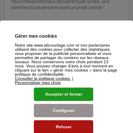
Très professionnel très a l'écoute et hyper sympa. Je le
conseille a toute personne ayant un projet d'achat !
04 novembre 2025
Gérer mes cookies
Notre site www.abcourtage.com et nos partenaires
utilisent des cookies pour collecter des statistiques,
vous proposer de la publicité personnalisée et vous
permettre de partager du contenu sur les réseaux
sociaux. Nous conservons votre choix pendant 13
Nos services en agence
mois. Vous pouvez changer d’avis à tout moment en
cliquant sur le lien « gérer mes cookies » dans la page
politique de confidentialité.
Crédit Immobilier
Consulter la politique cookies.
|
Personnaliser mes choix
AB Courtage, grâce à son offre bancaire complète, vous
accompagne dans tous vos projets immobiliers (achat
Accepter et fermer
Résidence principale, Résidence Secondaire,
Investissement locatif,…) pour optimiser les conditions
d’obtention de votre prêt immobilier
Configurer
En savoir plus
Rachat de crédit
Refuser
AB Courtage vous permet d'alléger vos mensualités et