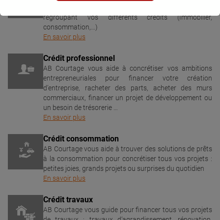
de retrouver une gestion équilibrée de votre budget en
regroupant vos différents crédits (Immobilier,
consommation,…)
En savoir plus
Crédit professionnel
AB Courtage vous aide à concrétiser vos ambitions
entrepreneuriales pour financer votre création
d’entreprise, racheter des parts, acheter des murs
commerciaux, financer un projet de développement ou
un besoin de trésorerie …
En savoir plus
Crédit consommation
AB Courtage vous aide à trouver des solutions de prêts
à la consommation pour concrétiser tous vos projets :
petites joies, grands projets ou surprises du quotidien
En savoir plus
Crédit travaux
AB Courtage vous guide pour financer tous vos projets
de travaux : travaux d’agrandissement, rénovation,