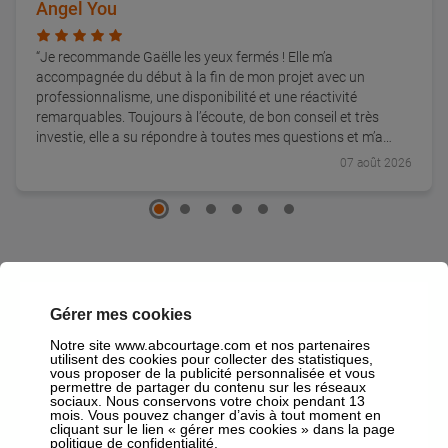
Angel You
Je recommande Gaëlle les yeux fermés ! Elle m’a
accompagnée du début à la fin de mon projet avec un
professionnalisme, une disponibilité et une réactivité
remarquables. Toujours à l’écoute, de bon conseil et très
investie, elle a su répondre à toutes mes questions et m’a
accompagnée à chaque étape avec beaucoup de sérieux et
07 août 2026
de bienveillance. Grâce à son implication, j’ai pu avancer
sereinement dans mon dossier. Un immense merci pour votre
travail, votre patience et votre accompagnement sans faille.
Je n’hésiterai pas une seconde à faire appel à vous de
nouveau et à vous recommander autour de moi !
Nos services en agence
Gérer mes cookies
Crédit Immobilier
Notre site www.abcourtage.com et nos partenaires
AB Courtage, grâce à son offre bancaire complète, vous
utilisent des cookies pour collecter des statistiques,
accompagne dans tous vos projets immobiliers (achat
vous proposer de la publicité personnalisée et vous
permettre de partager du contenu sur les réseaux
Résidence principale, Résidence Secondaire,
sociaux. Nous conservons votre choix pendant 13
Investissement locatif,…) pour optimiser les conditions
mois. Vous pouvez changer d’avis à tout moment en
cliquant sur le lien « gérer mes cookies » dans la page
d’obtention de votre prêt immobilier
politique de confidentialité.