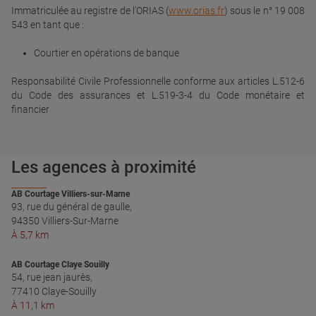
Immatriculée au registre de l’ORIAS (
www.orias.fr
) sous le n° 19 008
543 en tant que :
Courtier en opérations de banque
Responsabilité Civile Professionnelle conforme aux articles L.512-6
du Code des assurances et L.519-3-4 du Code monétaire et
financier
Les agences à proximité
AB Courtage Villiers-sur-Marne
93, rue du général de gaulle,
94350 Villiers-Sur-Marne
À 5,7 km
AB Courtage Claye Souilly
54, rue jean jaurès,
77410 Claye-Souilly
À 11,1 km