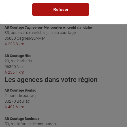
1, rue du général bruyère,
Refuser
30250 Sommières
À 21,1 km
AB Courtage Cagnes-sur-Mer courtier en crédit immobilier
33, boulevard maréchal juin, ab courtage,
06800 Cagnes-Sur-Mer
À 225,8 km
AB Courtage Nice
20, rue barberis,
06300 Nice
À 236,1 km
Les agences dans votre région
AB Courtage Bouliac
2, pont de bouliac,
33270 Bouliac
À 402,6 km
AB Courtage Bordeaux
50, rue lafaurie de monbadon,