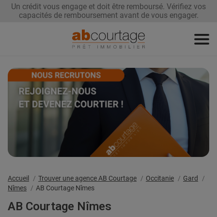
Un crédit vous engage et doit être remboursé. Vérifiez vos
capacités de remboursement avant de vous engager.
Demandez
Renégociez
Trouvez
votre prêt
votre taux
une agence
Devenez
franchisé
Accueil
Trouver une agence AB Courtage
Occitanie
Gard
Nîmes
AB Courtage Nîmes
AB Courtage Nîmes